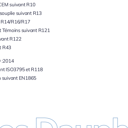
 CEM suivant R10
souplie suivant R13
t R14/R16/R17
 Témoins suivant R121
vant R122
t R43
 :2014
ant ISO3795 et R118
on suivant EN1865