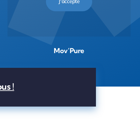
J'accepte
Mov’Pure
us !