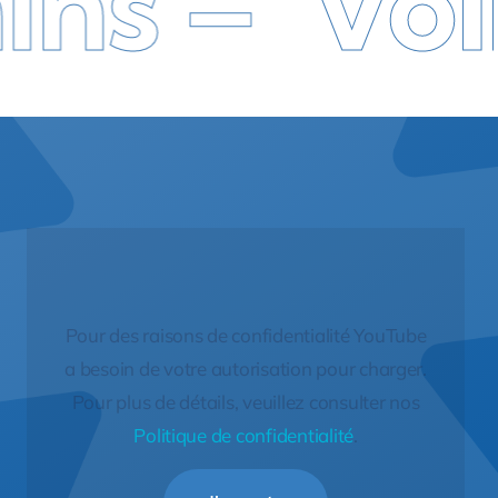
 –
Volksw
Pour des raisons de confidentialité YouTube
a besoin de votre autorisation pour charger.
Pour plus de détails, veuillez consulter nos
Politique de confidentialité
.